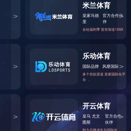
已引起了世界范围的关注。国内外先后在抗电磁干扰方
磁辐射环境保护的法令及电磁兼容强制性的标准。
在一般铁氧体材料的产品手册中，并不给出铁氧体材料
杂散电磁干扰信号，而信号强度也是机箱外的数倍至数