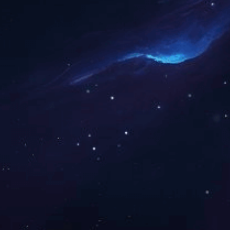
磁性排屑机是怎么利用磁性的
10
凡磁铁都有吸铁的功能，而吸铁的力气两
2014/09
南极，用&ldquo;S&rdquo;表
新型磁共振器件集成像与治疗于一体
30
中科院电工所完成的&ldquo;开放式
2014/08
磁共振医学诊断器件研制领域的空白。
中子的磁性
13
在根本粒子的磁表象中，又一个受到关
2014/08
在，并且相互影响的。例如，电荷运动
研究晓得，