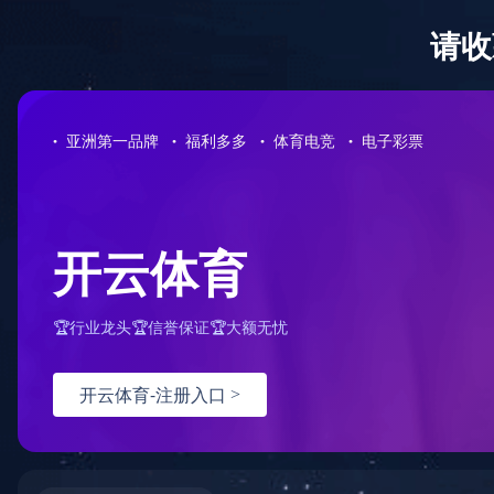
开云·官方站线上登录平
开云·官方站线上登录平台入口-开云(中国)
开云·官
云(中国