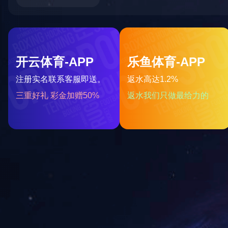
铁氧体磁环主要包括镍锌铁氧体磁环和
2019/01
制低频端的电磁干扰。
使用抗干扰磁环的方法
09
抗干扰磁环也称EMI吸收磁环，磁珠多
2019/01
兼容(EMI/EMC)和静电放电的相应
不同磁环的安装方式
08
磁环形状有很多种，有圆柱形、圆形、
2019/01
磁环，一般有以下几种安装方式： 1
三圈;
磁刮板排屑机将来开展需树立‘高端制
18
磁刮板排屑机是用于扩展机床的加工功
2014/09
需求加大，在固定财物出资较快增长的拉