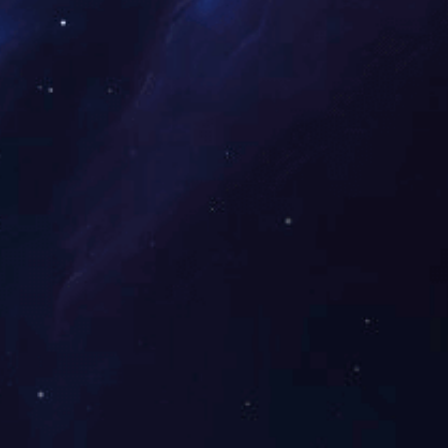
头。两头叫做磁极。任何磁铁都具有指向南北的特性。指北的一端叫北极，用&
明。两块磁铁附近时，如果是同极就会彼此排斥脱离;如果是异极就会彼此吸
超导磁共振成像磁体系磁环统的研制&rdquo;项目，近日在宁波余姚由中
作为现代医学诊断最强有力工具之一，磁共振成像科峰磁业系统能够帮助
注的问题是，为什么中子没有电荷却有磁性？并且其磁性还得到重要的
构成的电流总要相伴地发生磁场，而磁场变化时又会由电磁感应发生电动
...
1
3
4
5
6
7