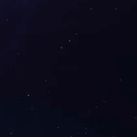
ldquo;N&rdquo;表明，攻略磁环的一端叫
科院主持召开成果鉴定会。专家最终认定该项目填补了国产
医生在治疗中实现对人体内部
使用。在通常情况下，磁表象与电表象老是一起存
势。 中子的磁性是怎样来的？从现代根本粒子构造的