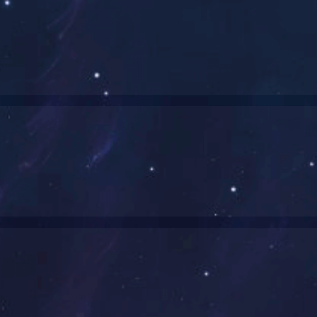
开云·官方站线上登录平台入口的
展，对随之而产生的电磁干扰影响到其它邻近的电子设备正常运行的问题
汽车、无线电接受机、家电产品及办公室设备、信息技术设备等制定了电
有关：电路的阻抗越低，则铁氧体磁环(磁珠)的滤波效果越好。因此，
抗，铁氧体材料的阻抗越大，滤波效果也越好。
DE数据线都工作于很高的频率状态下，所以导致机箱里存在着大量的空间
于可拆卸的分离式磁环