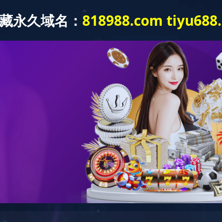
台入口
方站线上登录平台入口-开
关于我们
公司
产品展
)
环境